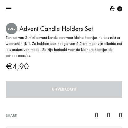
0
Mini Advent Candle Holders Set
SOLD
Addictedtovintage.nl
Dé
Een set van 3 mini advent kandelaars voor kleine kaarsjes helaas mist er
Online
waarschijnlijk 1. Ze hebben een hoogte van 6,5 cm maar zijn alledrie net
Vintage
iets anders van model. Ze zijn bedoeld voor de kleinere kaarsjes de
Webshop
potloodkaarsjes.
€
4,90
UITVERKOCHT
SHARE