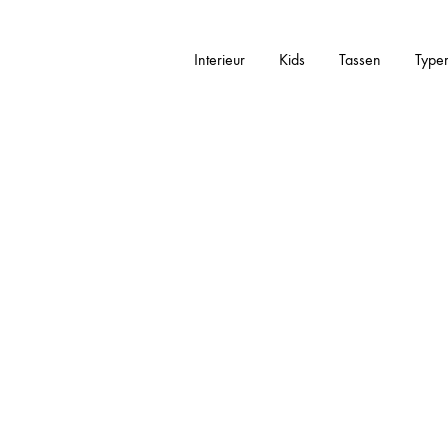
Interieur
Kids
Tassen
Type
Dé
Addictedtovinta
Online
Vintage
Webshop