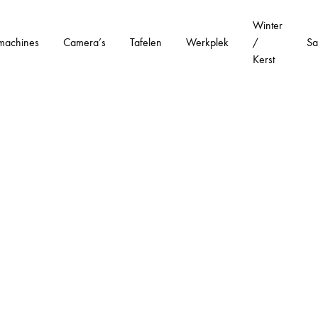
Winter
machines
Camera’s
Tafelen
Werkplek
/
Sa
Kerst
ge.nl