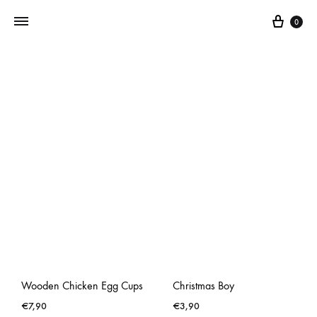
0
Addictedtovintage.nl
Dé
Online
Vintage
Webshop
Wooden Chicken Egg Cups
Christmas Boy
€
7,90
€
3,90