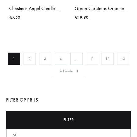
Christmas Angel Candle Holder Light
Green Christmas Ornament Bundle
€
7,50
€
19,90
1
2
3
4
…
11
12
13
Volgende
FILTER OP PRIJS
FILTER