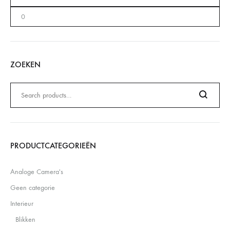
ZOEKEN
Zoeken
naar:
Search
PRODUCTCATEGORIEËN
Analoge Camera's
Geen categorie
Interieur
Blikken