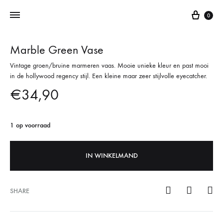
0
Marble Green Vase
Addictedtovintage.nl
Dé
Vintage groen/bruine marmeren vaas. Mooie unieke kleur en past mooi
Online
in de hollywood regency stijl. Een kleine maar zeer stijlvolle eyecatcher.
Vintage
€
34,90
Webshop
1 op voorraad
IN WINKELMAND
SHARE