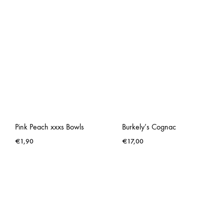
Pink Peach xxxs Bowls
Burkely’s Cognac
€
1,90
€
17,00