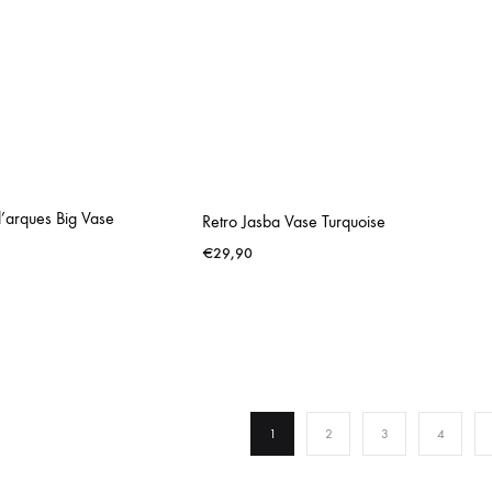
d’arques Big Vase
Retro Jasba Vase Turquoise
€
29,90
1
2
3
4