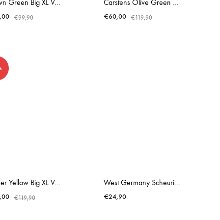
Brown Green Big XL Vase W-Germany
Carstens Olive Green Big XL Vase Europa W-Germany
,00
€
60,00
€
99,90
€
119,90
%
Ocher Yellow Big XL Vase W-Germany
West Germany Scheurich Large Brown Lava
,00
€
24,90
€
119,90