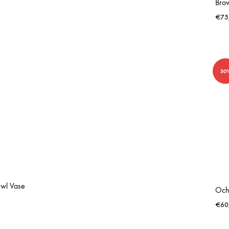
€
75
50
wl Vase
€
60