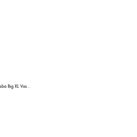
Aztec Jasba Big XL Vase Set