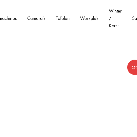
Winter
machines
Camera’s
Tafelen
Werkplek
/
Sa
Kerst
25