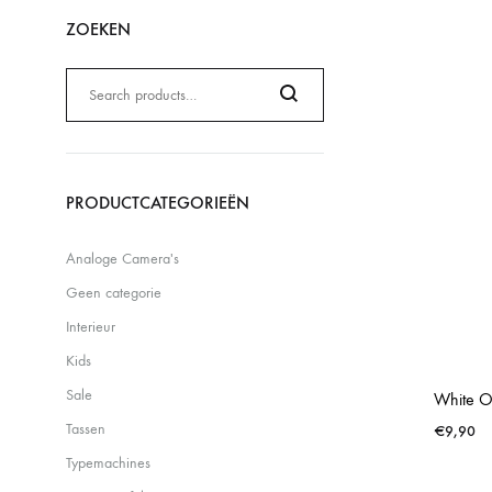
ZOEKEN
Zoeken
naar:
Search
PRODUCTCATEGORIEËN
Analoge Camera's
Geen categorie
Interieur
Kids
Sale
White O
Tassen
€
9,90
Typemachines