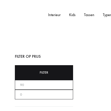
Interieur
Kids
Tassen
Type
Addictedtovintage.nl
Dé
Online
Vintage
Webshop
FILTER OP PRIJS
FILTER