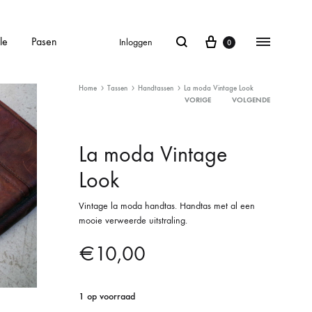
le
Pasen
Inloggen
0
Home
Tassen
Handtassen
La moda Vintage Look
VORIGE
VOLGENDE
Product
La moda Vintage
navigation
Look
Vintage la moda handtas. Handtas met al een
mooie verweerde uitstraling.
€
10,00
1 op voorraad