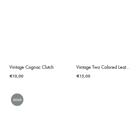
Vintage Cognac Clutch
Vintage Two Colored Leather Though Bag
€
10,00
€
15,00
SOLD