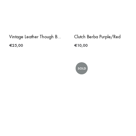
Vintage Leather Though Bag Paddington
Clutch Berba Purple/Red
€
25,00
€
10,00
SOLD