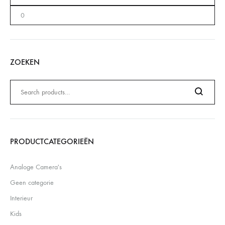
ZOEKEN
Zoeken
naar:
Search
PRODUCTCATEGORIEËN
Analoge Camera's
Geen categorie
Interieur
Kids