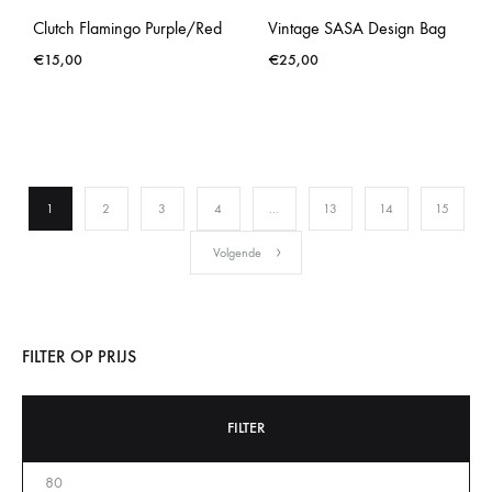
Clutch Flamingo Purple/Red
Vintage SASA Design Bag
€
15,00
€
25,00
1
2
3
4
…
13
14
15
Volgende
FILTER OP PRIJS
FILTER