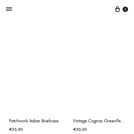
0
Addictedtovintage.nl
Dé
Online
Vintage
Webshop
Patchwork Italian Briefcase
Vintage Cognac GreenPeace Schoolbag
€
35,00
€
50,00