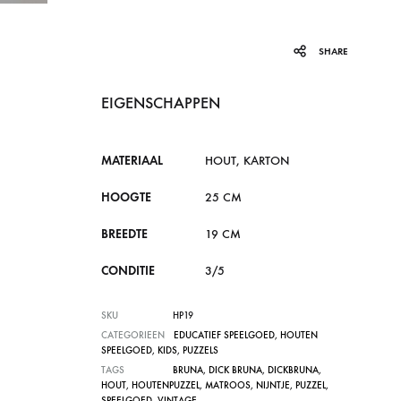
SHARE
EIGENSCHAPPEN
MATERIAAL
HOUT, KARTON
HOOGTE
25 CM
BREEDTE
19 CM
CONDITIE
3/5
SKU
HP19
CATEGORIEEN
EDUCATIEF SPEELGOED
,
HOUTEN
SPEELGOED
,
KIDS
,
PUZZELS
TAGS
BRUNA
,
DICK BRUNA
,
DICKBRUNA
,
HOUT
,
HOUTENPUZZEL
,
MATROOS
,
NIJNTJE
,
PUZZEL
,
SPEELGOED
,
VINTAGE