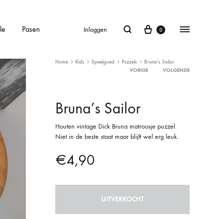
le
Pasen
Inloggen
0
Home
Kids
Speelgoed
Puzzels
Bruna’s Sailor
VORIGE
VOLGENDE
Product
Bruna’s Sailor
navigation
Houten vintage Dick Bruna matroosje puzzel.
Niet in de beste staat maar blijft wel erg leuk.
€
4,90
UITVERKOCHT