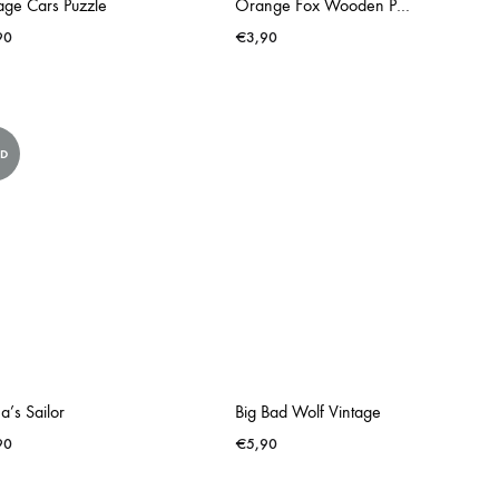
age Cars Puzzle
Orange Fox Wooden Puzzel
90
€
3,90
LD
a’s Sailor
Big Bad Wolf Vintage
90
€
5,90