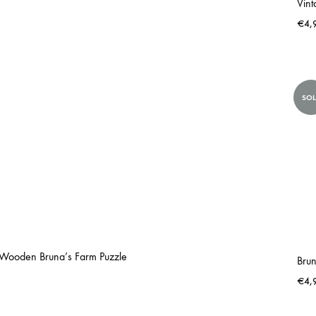
Vint
€
4,
SO
 Wooden Bruna’s Farm Puzzle
Brun
€
4,