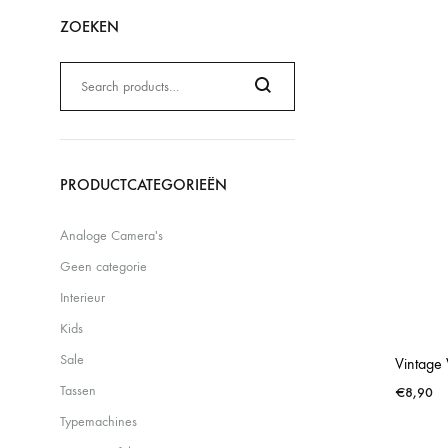
ZOEKEN
Zoeken
naar:
Search
PRODUCTCATEGORIEËN
Analoge Camera's
Geen categorie
Interieur
Kids
Sale
Vintage
Tassen
€
8,90
Typemachines