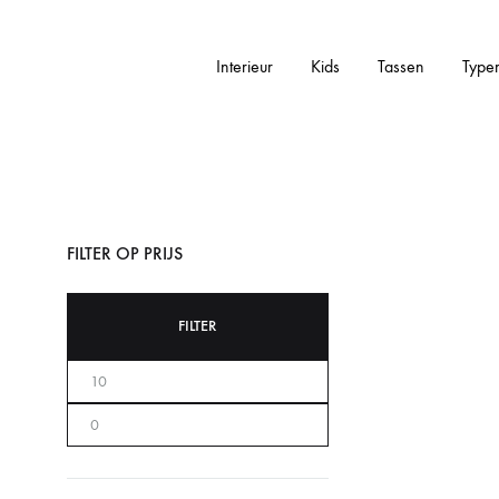
Interieur
Kids
Tassen
Type
Addictedtovintage.nl
Dé
Online
Vintage
Webshop
FILTER OP PRIJS
FILTER