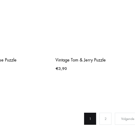
se Puzzle
Vintage Tom & Jerry Puzzle
€
3,90
1
2
Volgende