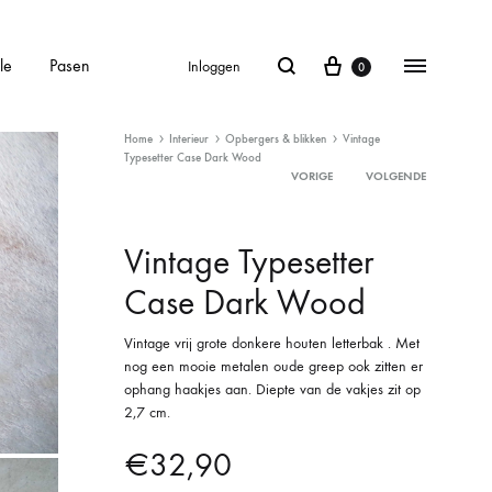
le
Pasen
Inloggen
0
Home
Interieur
Opbergers & blikken
Vintage
Typesetter Case Dark Wood
VORIGE
VOLGENDE
Product
Vintage Typesetter
navigation
Case Dark Wood
Vintage vrij grote donkere houten letterbak . Met
nog een mooie metalen oude greep ook zitten er
ophang haakjes aan. Diepte van de vakjes zit op
2,7 cm.
€
32,90