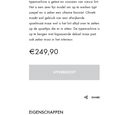
typemachine is getest en voorzien van nieuw lint.
Het is een zeer fijn model om op te werken typt
soepel en is zeker een ultieme favoriet. Olivetti
maakt wel gebruik van een afwijkende
spoelmaat maar wel is het lint altijd over te zetten
op de spoeltjes die er in zitten. De typemachine is
op te bergen met bijpassende deksel maar past
ook zeker mooi in het interieur.
€
249,90
UITVERKOCHT
SHARE
EIGENSCHAPPEN