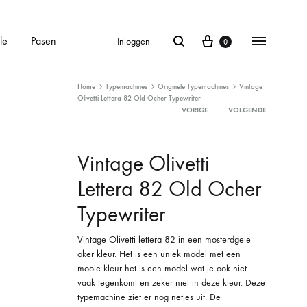
le
Pasen
Inloggen
0
Home
Typemachines
Originele Typemachines
Vintage
Olivetti Lettera 82 Old Ocher Typewriter
VORIGE
VOLGENDE
Product
Vintage Olivetti
navigation
Lettera 82 Old Ocher
Typewriter
Vintage Olivetti lettera 82 in een mosterdgele
oker kleur. Het is een uniek model met een
mooie kleur het is een model wat je ook niet
vaak tegenkomt en zeker niet in deze kleur. Deze
typemachine ziet er nog netjes uit. De