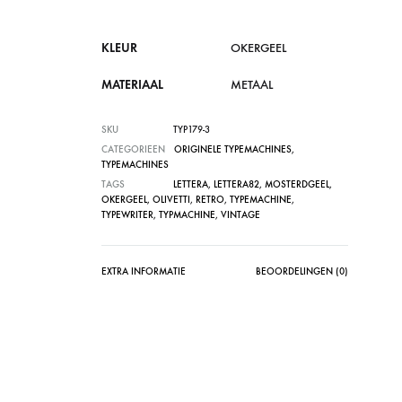
KLEUR
OKERGEEL
MATERIAAL
METAAL
SKU
TYP179-3
CATEGORIEEN
ORIGINELE TYPEMACHINES
,
TYPEMACHINES
TAGS
LETTERA
,
LETTERA82
,
MOSTERDGEEL
,
OKERGEEL
,
OLIVETTI
,
RETRO
,
TYPEMACHINE
,
TYPEWRITER
,
TYPMACHINE
,
VINTAGE
EXTRA INFORMATIE
BEOORDELINGEN (0)