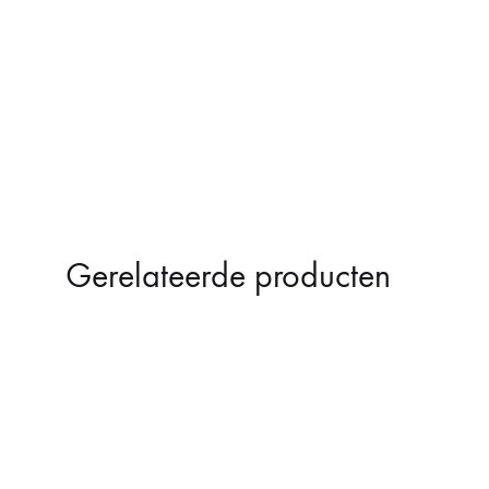
Typewriter Black Ribbon
€
12,50
Gerelateerde producten