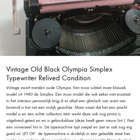
Vintage Old Black Olympia Simplex
Typewriter Relived Condition
Vintage zwart metalen oude Olympia. Een mooi subtiel maar klassiek
model uit 1940 de Simplex. Een mooi model die ook zeker niet misstaat
in het interieur persoonlijk krijg ik er altijd een glimlach van want van
bovenaf is het net een vrolijk gezichtje. Maar naast dat het een pracht
model is en een echte collectors item werkt deze ook nog prima is
uitgebreid getest en en is gebruiksklaar (deze heeft geen nieuw lint ). Past
een universeel lint in. De typemachine typt soepel en ziet er ook nog erg
goed uit. LET OP : de typemachine is duidelijk in een geleefde staat hier