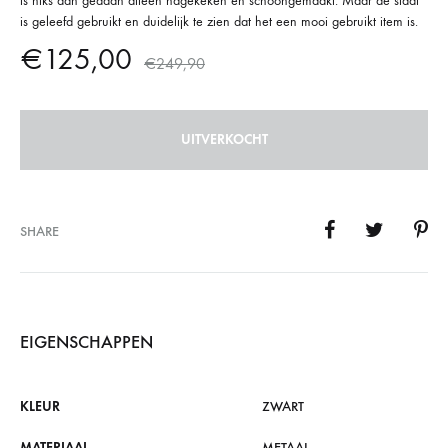
is niks aan gedaan alleen nagekeken en schoongemaakt. Maar de staat
is geleefd gebruikt en duidelijk te zien dat het een mooi gebruikt item is.
€
125,00
€
249,90
UITVERKOCHT
SHARE
EIGENSCHAPPEN
KLEUR
ZWART
MATERIAAL
METAAL