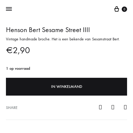
0
Henson Bert Sesame Street IIII
Addictedtovintage.nl
Dé
Vintage handmade broche. Het is een bekende van Sesamstraat Bert.
Online
Vintage
€
2,90
Webshop
1 op voorraad
IN WINKELMAND
SHARE