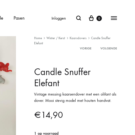
le
Pasen
Inloggen
0
Home
Winter / Kerst
Kaarsdovers
Candle Snuffer
Elefant
VORIGE
VOLGENDE
Product
Candle Snuffer
navigation
Elefant
Vintage messing kaarsendover met een olifant als
dover. Mooi stevig model met houten handvat.
€
14,90
1 op voorraad