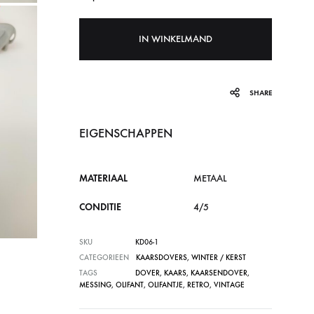
IN WINKELMAND
SHARE
EIGENSCHAPPEN
MATERIAAL
METAAL
CONDITIE
4/5
SKU
KD06-1
CATEGORIEEN
KAARSDOVERS
,
WINTER / KERST
TAGS
DOVER
,
KAARS
,
KAARSENDOVER
,
MESSING
,
OLIFANT
,
OLIFANTJE
,
RETRO
,
VINTAGE