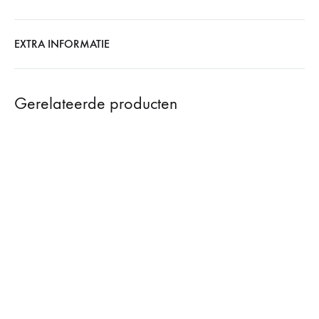
EXTRA INFORMATIE
Gerelateerde producten
21%
SOLD
S