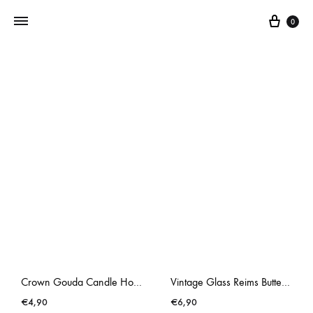
0
Addictedtovintage.nl
Dé
Online
Vintage
Webshop
Crown Gouda Candle Holder
Vintage Glass Reims Butter Dish
€
4,90
€
6,90