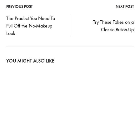
PREVIOUS POST
NEXT POST
Post
The Product You Need To
Try These Takes on a
Pull Off the No-Makeup
navigation
Classic Button-Up
Look
YOU MIGHT ALSO LIKE