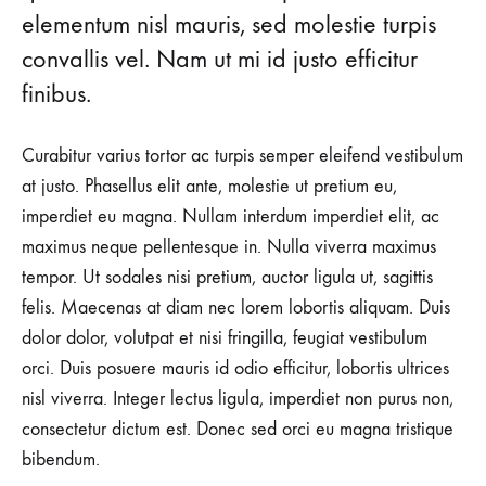
Closet
elementum nisl mauris, sed molestie turpis
convallis vel. Nam ut mi id justo efficitur
finibus.
24
AUGUSTUS
2018
Curabitur varius tortor ac turpis semper eleifend vestibulum
GEEN
at justo. Phasellus elit ante, molestie ut pretium eu,
REACTIES
OP
imperdiet eu magna. Nullam interdum imperdiet elit, ac
5
maximus neque pellentesque in. Nulla viverra maximus
SPORTY
PIECES
tempor. Ut sodales nisi pretium, auctor ligula ut, sagittis
YOU
NEED
felis. Maecenas at diam nec lorem lobortis aliquam. Duis
IN
dolor dolor, volutpat et nisi fringilla, feugiat vestibulum
YOUR
CLOSET
orci. Duis posuere mauris id odio efficitur, lobortis ultrices
nisl viverra. Integer lectus ligula, imperdiet non purus non,
consectetur dictum est. Donec sed orci eu magna tristique
bibendum.