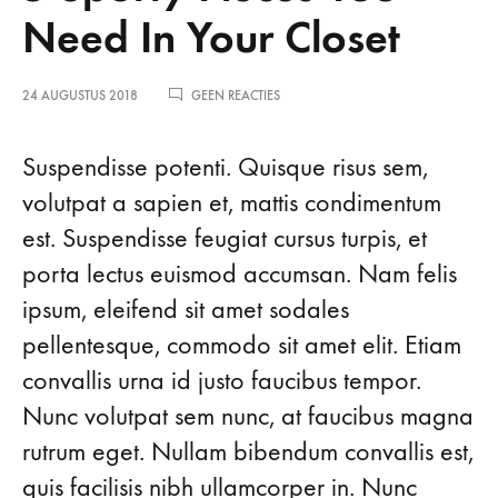
Need In Your Closet
OP
24 AUGUSTUS 2018
GEEN REACTIES
5
SPORTY
5
PIECES
Suspendisse potenti. Quisque risus sem,
YOU
volutpat a sapien et, mattis condimentum
NEED
Sporty
IN
est. Suspendisse feugiat cursus turpis, et
YOUR
CLOSET
Pieces
porta lectus euismod accumsan. Nam felis
ipsum, eleifend sit amet sodales
You
pellentesque, commodo sit amet elit. Etiam
Need
convallis urna id justo faucibus tempor.
Nunc volutpat sem nunc, at faucibus magna
In
rutrum eget. Nullam bibendum convallis est,
Your
quis facilisis nibh ullamcorper in. Nunc