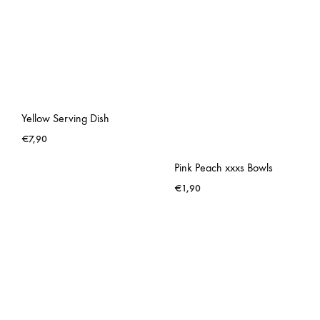
Yellow Serving Dish
€
7,90
Pink Peach xxxs Bowls
€
1,90