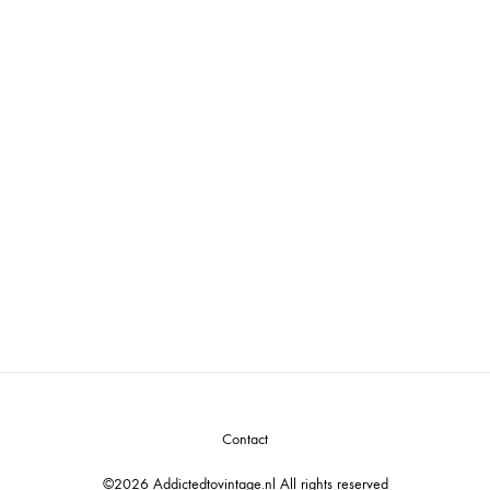
Mini Wall Plate Deer
Birds Wallplates xs
M
€
2,50
€
4,90
€
Contact
©2026 Addictedtovintage.nl All rights reserved