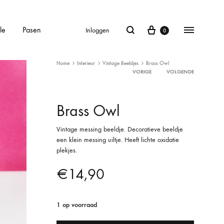
le
Pasen
Inloggen
0
Home
Interieur
Vintage Beeldjes
Brass Owl
VORIGE
VOLGENDE
Product
Brass Owl
navigation
Vintage messing beeldje. Decoratieve beeldje
een klein messing uiltje. Heeft lichte oxidatie
plekjes.
€
14,90
1 op voorraad