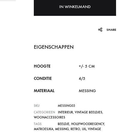
IN WINKELMAND
SHARE
EIGENSCHAPPEN
HOOGTE
+/- 5 CM
CONDITIE
4/5
MATERIAAL
MESSING
SKU
MESSING03
CATEGORIEEN
INTERIEUR
,
VINTAGE BEELDJES
,
WOONACCESSOIRES
TAGS
BEELDJE
,
HOLLYWOODREGENCY
,
MATROESJKA
,
MESSING
,
RETRO
,
UIL
,
VINTAGE