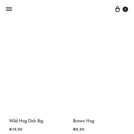
0
Addictedtovintage.nl
Dé
Online
Vintage
Webshop
Wild Hog Dish Big
Brown Hog
€
19,90
€
9,90