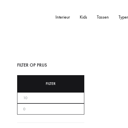
Interieur
Kids
Tassen
Type
Addictedtovintage.nl
Dé
Online
Vintage
Webshop
FILTER OP PRIJS
FILTER