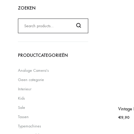
ZOEKEN
Zoeken
naar:
Search
PRODUCTCATEGORIEËN
Analoge Camera's
Geen categorie
Interieur
Kids
Sale
Vintage 
Tassen
€
9,90
Typemachines