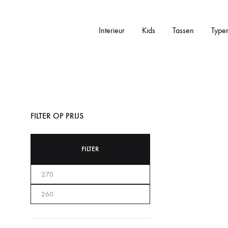
Interieur
Kids
Tassen
Type
Addictedtovintage.nl
Dé
Online
Vintage
Webshop
FILTER OP PRIJS
FILTER