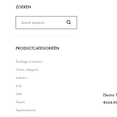
ZOEKEN
Zoeken
naar:
Search
PRODUCTCATEGORIEËN
Analoge Camera's
Geen categorie
Interieur
Kids
Sale
Electric
Tassen
€
264,9
Typemachines