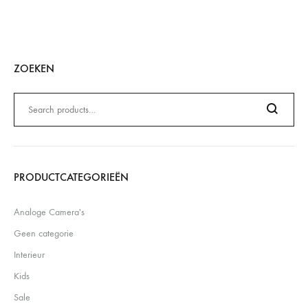
ZOEKEN
Zoeken
naar:
Search
PRODUCTCATEGORIEËN
Analoge Camera's
Geen categorie
Interieur
Kids
Sale