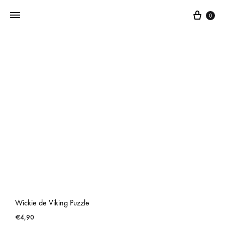
0
Addictedtovintage.nl
Dé
Online
Vintage
Webshop
Wickie de Viking Puzzle
€
4,90