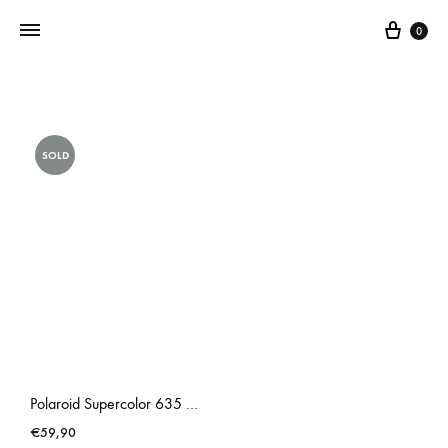
0
Addictedtovintage.nl
Dé
Online
SOLD
Vintage
Webshop
Polaroid Supercolor 635 Silver
€
59,90