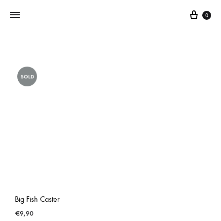
0
Addictedtovintage.nl
Dé
Online
SOLD
Vintage
Webshop
Big Fish Caster
€
9,90