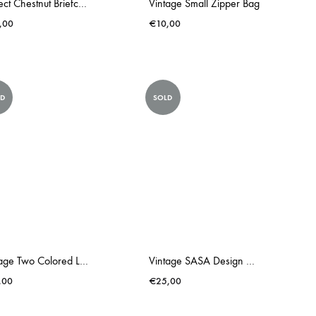
Perfect Chestnut Briefcase
Vintage Small Zipper Bag
,00
€
10,00
LD
SOLD
Vintage Two Colored Leather Though Bag
Vintage SASA Design Bag
,00
€
25,00