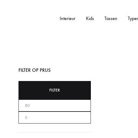
Interieur
Kids
Tassen
Type
Addictedtovintage.nl
Dé
Online
Vintage
Webshop
FILTER OP PRIJS
FILTER