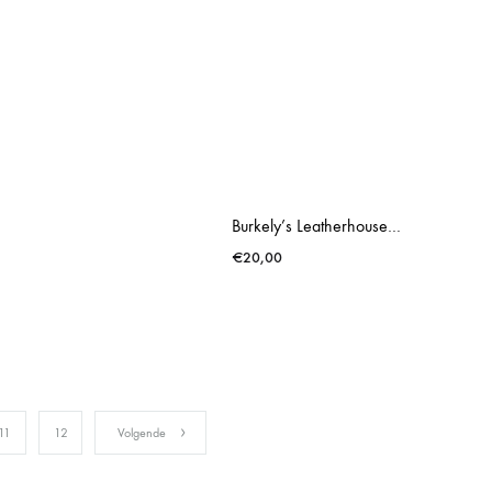
Burkely’s Leatherhouse Brown Shoulder Bag
€
20,00
11
12
Volgende