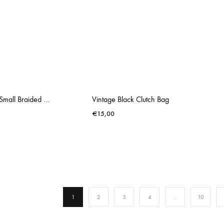
Vintage Small Braided Look
Vintage Black Clutch Bag
€
15,00
1
2
3
4
…
10