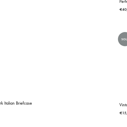
€
40
SO
k Italian Briefcase
€
15