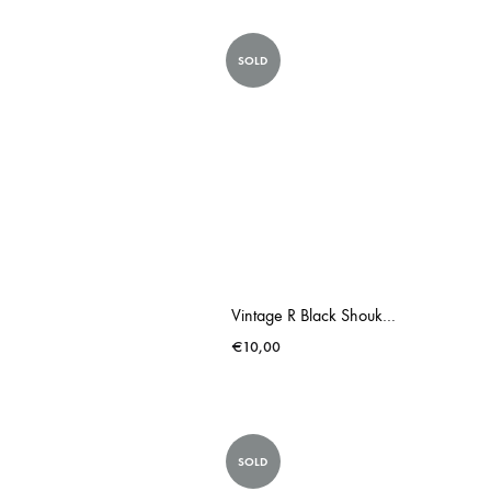
SOLD
Vintage R Black Shoukderbag
€
10,00
SOLD