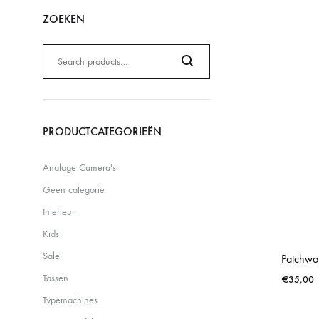
ZOEKEN
Zoeken
naar:
Search
PRODUCTCATEGORIEËN
Analoge Camera's
Geen categorie
Interieur
Kids
Sale
Patchwor
Tassen
€
35,00
Typemachines