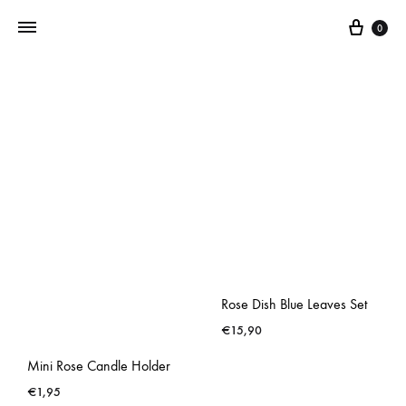
0
Addictedtovintage.nl
Dé
Online
Vintage
Webshop
Rose Dish Blue Leaves Set
€
15,90
Mini Rose Candle Holder
€
1,95