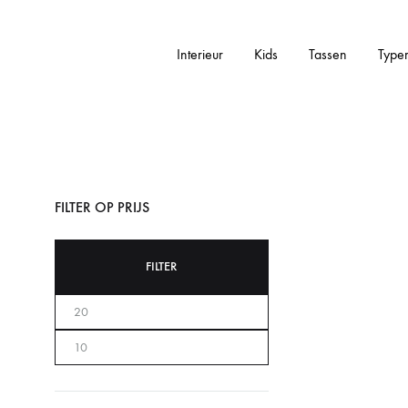
Interieur
Kids
Tassen
Type
Addictedtovintage.nl
Dé
Online
Vintage
Webshop
FILTER OP PRIJS
FILTER