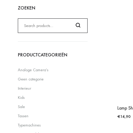
ZOEKEN
Zoeken
naar:
Search
PRODUCTCATEGORIEËN
Analoge Camera's
Geen categorie
Interieur
Kids
Sale
Lamp Sh
Tassen
€
14,90
Typemachines