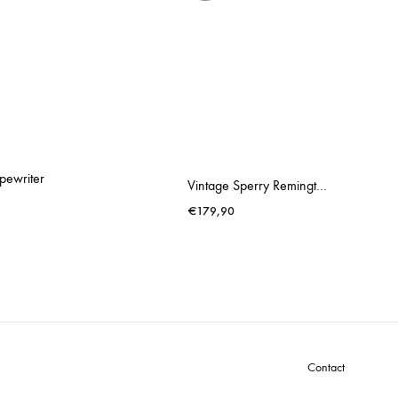
pewriter
Vintage Sperry Remington Shocking Blue Typewriter
€
179,90
Contact