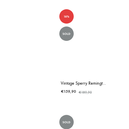
16%
SOLD
Vintage Sperry Remington Rand Streamliner Mint Typewriter
€
159,90
€
189,90
SOLD