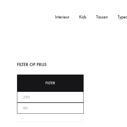
Interieur
Kids
Tassen
Type
Addictedtovintage.nl
Dé
Online
Vintage
Webshop
FILTER OP PRIJS
FILTER