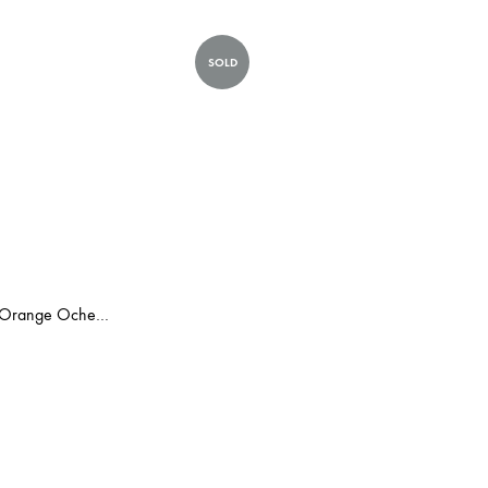
SOLD
Vintage Orange Ocher Remington Sperry 10/50 Typewriter Cubic