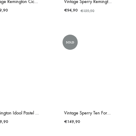
Vintage Remington Cicero Typewriter
Vintage Sperry Remington Rand Envoy III Dark Blue Typewriter
9,90
€
94,90
€
159,90
SOLD
Remington Idool Pastel Baby Blue Typewriter
Vintage Sperry Ten Forty Remington Pastel Yellow Typewriter
9,90
€
149,90