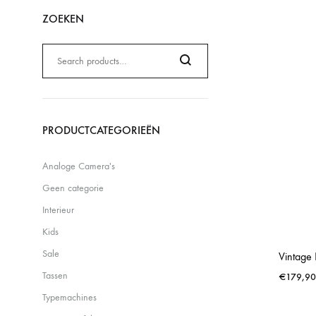
ZOEKEN
Zoeken
naar:
Search
PRODUCTCATEGORIEËN
Analoge Camera's
Geen categorie
Interieur
Kids
Sale
Vintage 
Tassen
€
179,90
Typemachines