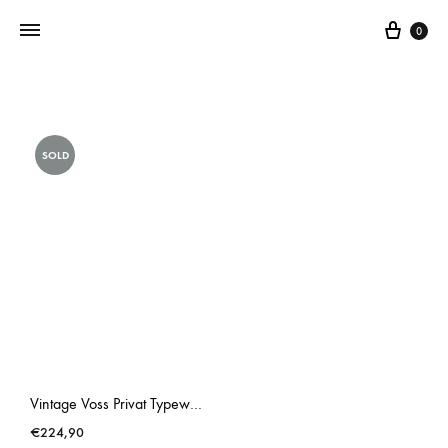
0
Addictedtovintage.nl
Dé
Online
SOLD
Vintage
Webshop
Vintage Voss Privat Typewriter
€
224,90