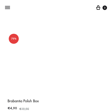
0
Addictedtovintage.nl
Dé
Online
75%
Vintage
Webshop
Brabantia Polish Box
€
4,90
€
19,90