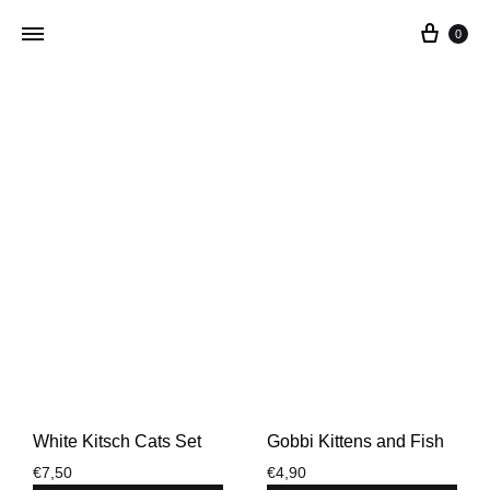
0
Addictedtovintage.nl
Dé
Online
Vintage
Webshop
White Kitsch Cats Set
Gobbi Kittens and Fish
€
7,50
€
4,90