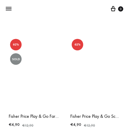
0
Addictedtovintage.nl
Dé
Online
62%
62%
Vintage
Webshop
SOLD
Fisher Price Play & Go Farm Empty Lunchbox
Fisher Price Play & Go School Empty Lunchbox
€
4,90
€
4,90
€
12,90
€
12,90