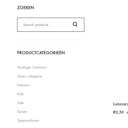
ZOEKEN
Zoeken
naar:
Search
PRODUCTCATEGORIEËN
Analoge Camera's
Geen categorie
Interieur
Kids
Sale
Luminarc
Tassen
€
2,50
Typemachines