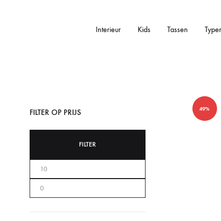
Interieur
Kids
Tassen
Type
Addictedtovintage.nl
Dé
Online
Vintage
Webshop
49%
FILTER OP PRIJS
FILTER