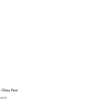
 Glass Pear
€
4,90