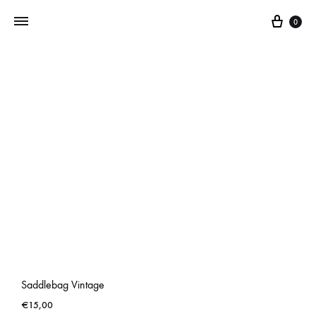
0
Addictedtovintage.nl
Dé
Online
Vintage
Webshop
Saddlebag Vintage
€
15,00