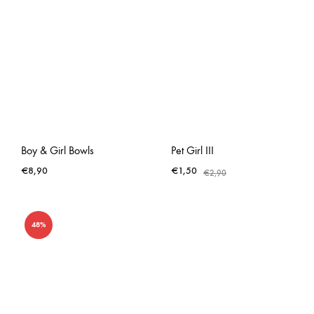
Boy & Girl Bowls
Pet Girl III
€
8,90
€
1,50
€
2,90
48%