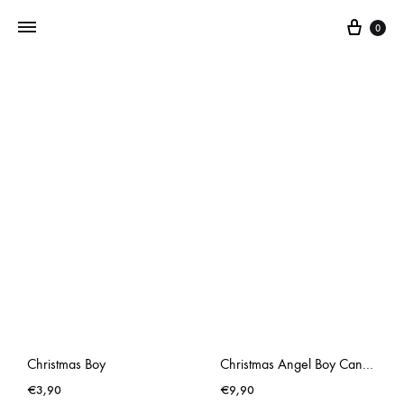
0
Addictedtovintage.nl
Dé
Online
Vintage
Webshop
Christmas Boy
Christmas Angel Boy Candle Holder
€
3,90
€
9,90