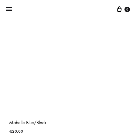
0
Addictedtovintage.nl
Dé
Online
Vintage
Webshop
Mabelle Blue/Black
€
20,00