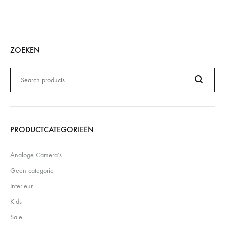
ZOEKEN
Zoeken
naar:
Search
PRODUCTCATEGORIEËN
Analoge Camera's
Geen categorie
Interieur
Kids
Sale