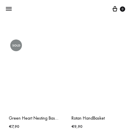
0
Addictedtovintage.nl
Dé
Online
SOLD
Vintage
Webshop
Green Heart Nesting Baskets
Rotan HandBasket
€
7,90
€
9,90