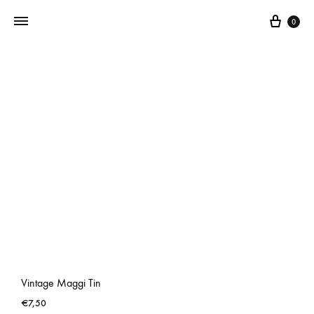
0
Addictedtovintage.nl
Dé
Online
Vintage
Webshop
Vintage Maggi Tin
€
7,50