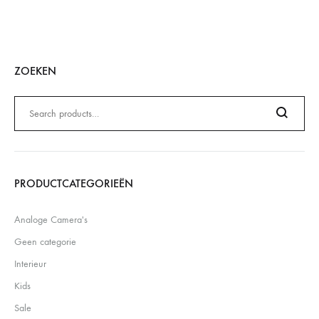
ZOEKEN
Zoeken
naar:
Search
PRODUCTCATEGORIEËN
Analoge Camera's
Geen categorie
Interieur
Kids
Sale