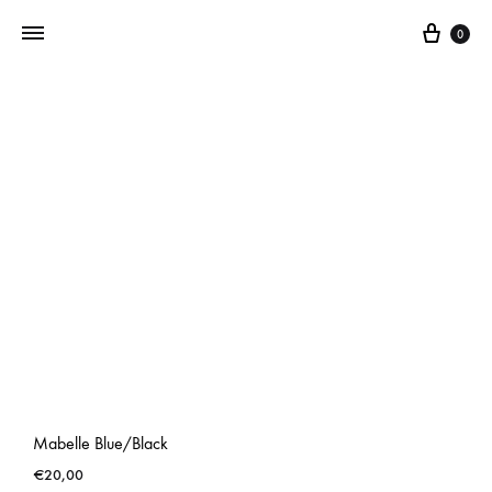
0
Addictedtovintage.nl
Dé
Online
Vintage
Webshop
Mabelle Blue/Black
€
20,00