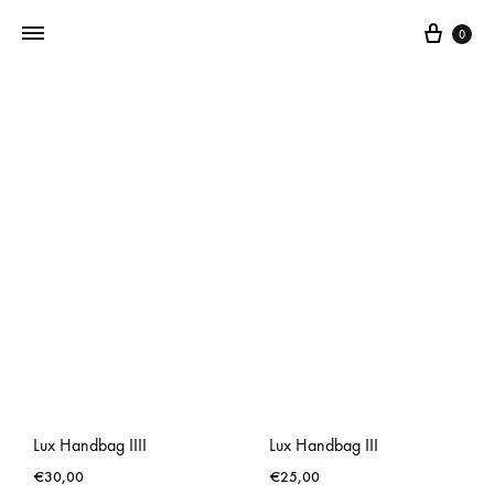
0
Addictedtovintage.nl
Dé
Online
Vintage
Webshop
Lux Handbag IIII
Lux Handbag III
€
30,00
€
25,00