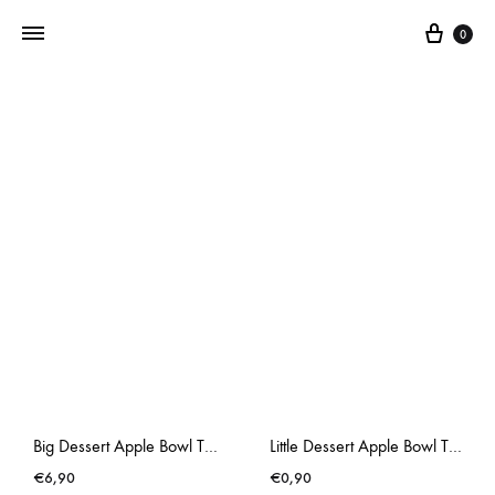
0
Addictedtovintage.nl
Dé
Online
Vintage
Webshop
Big Dessert Apple Bowl Thick Crinkle
Little Dessert Apple Bowl Thick Crinkle
€
6,90
€
0,90