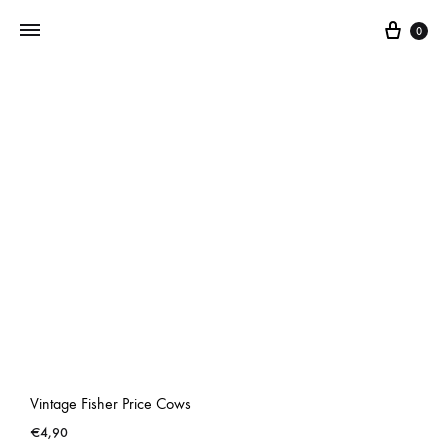
0
Addictedtovintage.nl
Dé
Online
Vintage
Webshop
Vintage Fisher Price Cows
€
4,90