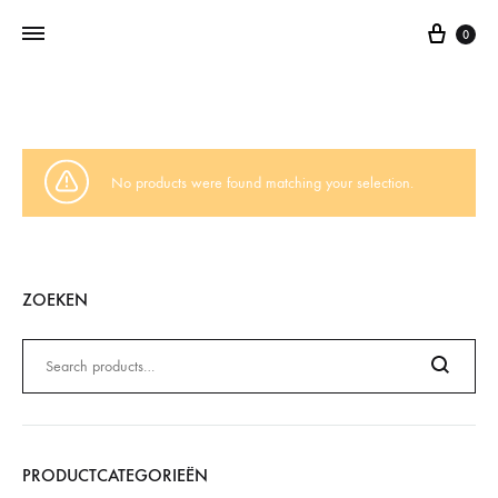
0
Addictedtovintage.nl
Dé
Online
Vintage
No products were found matching your selection.
Webshop
ZOEKEN
Zoeken
naar:
Search
PRODUCTCATEGORIEËN