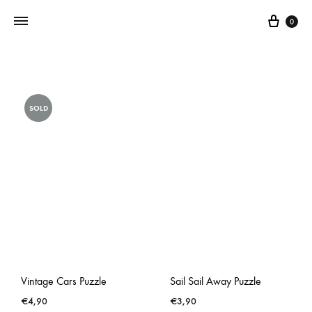
0
Addictedtovintage.nl
Dé
Online
SOLD
Vintage
Webshop
Vintage Cars Puzzle
Sail Sail Away Puzzle
€
4,90
€
3,90