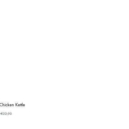
Chicken Kettle
€
22,90