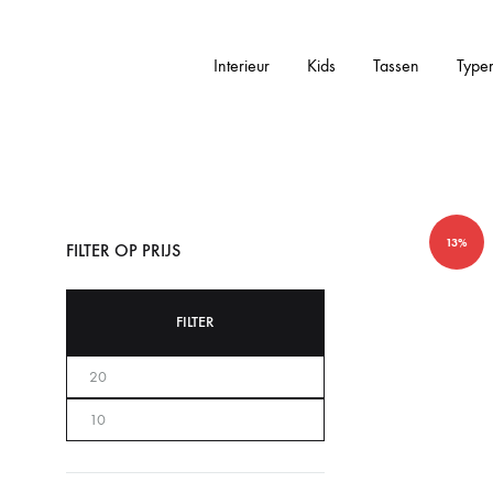
Interieur
Kids
Tassen
Type
Addictedtovintage.nl
Dé
Online
Vintage
Webshop
13%
FILTER OP PRIJS
FILTER