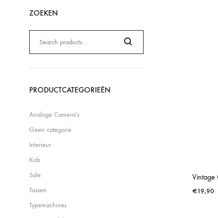
ZOEKEN
Zoeken
naar:
Search
PRODUCTCATEGORIEËN
Analoge Camera's
Geen categorie
Interieur
Kids
Sale
Vintage 
Tassen
€
19,90
Typemachines