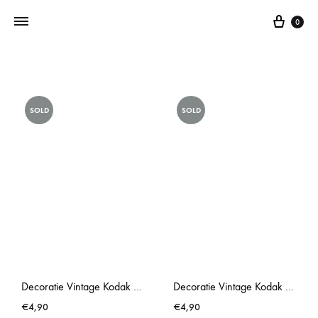
0
Addictedtovintage.nl
Dé
Online
SOLD
SOLD
Vintage
Webshop
Decoratie Vintage Kodak 177X Instamatic Camera
Decoratie Vintage Kodak 155X Instamatic Camera
€
4,90
€
4,90