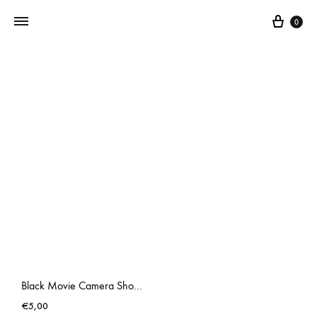
0
Addictedtovintage.nl
Dé
Online
Vintage
Webshop
Black Movie Camera Shoulderbag
€
5,00