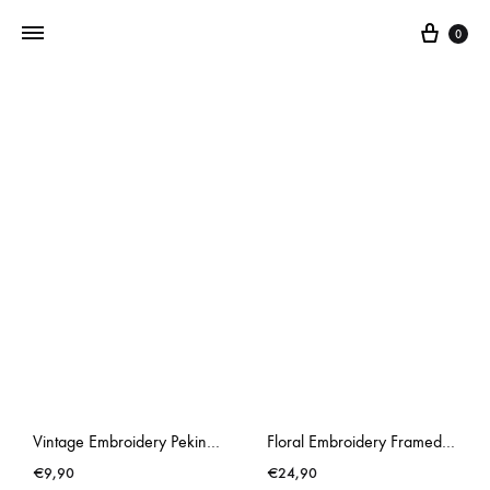
0
Addictedtovintage.nl
Dé
Online
Vintage
Webshop
Vintage Embroidery Pekinese Dog
Floral Embroidery Framed Life Tree
€
9,90
€
24,90